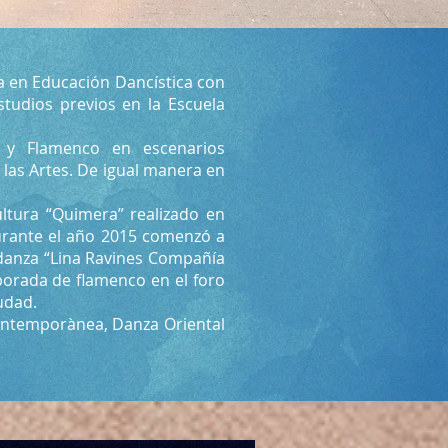
a en Educación Dancística con
tudios previos en la Escuela
a y Flamenco en escenarios
 las Artes. De igual manera en
ultura “Quimera” realizado en
Durante el año 2015 comenzó a
 danza “Lina Ravines Compañía
porada de flamenco en el foro
iudad.
ontemporànea, Danza Oriental