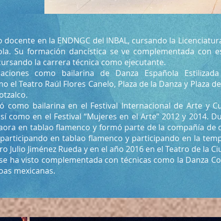
 docente en la ENDNGC del INBAL, cursando la Licenciatur
la. Su formación dancística se ve complementada con es
cursando la carrera técnica como ejecutante.
ipaciones como bailarina de Danza Española Estilizad
 el Teatro Raúl Flores Canelo, Plaza de la Danza y Plaza de
otzalco.
ó como bailarina en el Festival Internacional de Arte y C
sí como en el Festival “Mujeres en el Arte” 2012 y 2014. 
aora en tablao flamenco y formó parte de la compañía de
participando en tablao flamenco y participando en la tem
atro Julio Jiménez Rueda y en el año 2016 en el Teatro de la C
 se ha visto complementada con técnicas como la Danza C
roas mexicanas.