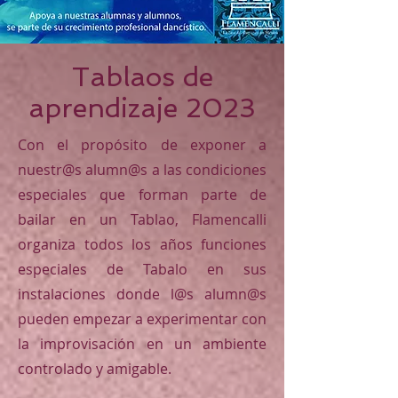
Tablaos de
aprendizaje 2023
Con el propósito de exponer a
nuestr@s alumn@s a las condiciones
especiales que forman parte de
bailar en un Tablao, Flamencalli
organiza todos los años funciones
especiales de Tabalo en sus
instalaciones donde l@s alumn@s
pueden empezar a experimentar con
la improvisación en un ambiente
controlado y amigable.